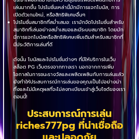
เล่นมากขึ้น โปรโมชั่นเหล่านี้มักมีการแจกโบนัส, การ
เปิดตัวเกมใหม่, หรือสิทธิพิเศษอื่นๆ
โปรโมชั่นสมาชิกที่สม่ำเสมอ: เรามักจัดโปรโมชั่นสำหรับ
สมาชิกที่เล่นอย่างสม่ำเสมอและมีระบบสมาชิก โดยมัก
มีการแจกโบนัสหรือสิทธิพิเศษเพิ่มเติมสำหรับสมาชิกที่
มีประวัติการเล่นที่ดี
ดังนั้น โบนัสและโปรโมชั่นต่างๆ ที่มีให้บริการในเว็บ
สล็อต PG เว็บตรงจากทางเรา นอกจากการเพิ่ม
โอกาสในการชนะรางวัลและเพลิดเพลินกับการเล่นแล้ว
ยังทำให้ประสบการณ์การเล่นของคุณเป็นไปอย่างน่า
ทึ่งและไม่มีเหตุผลที่จะไม่ลงทะเบียนเข้าสู่เว็บไซต์ของเรา
ตอนนี้!
ประสบการณ์การเล่น
riches777pg ที่น่าเชื่อถือ
และปลอดภัย