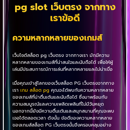
pg slot เว็บตรง จากทาง
เราข้อดี
ความหลากหลายของเกมส์
เว็บไซต์สล็อต pg เว็บตรง จากทางเรา มักมีความ
หลากหลายของเกมส์ที่น่าสนใจและนับถือได้ เพื่อให้ผู้
เล่นมีประสบการณ์การเล่นที่หลากหลายและไม่น่าเบื่อ
เมื่อคุณเข้าสู่โลกของเว็บสล็อต PG เว็บตรงจากทาง
เรา
เกม สล็อต pg
คุณจะได้พบกับความหลากหลาย
ของเกมส์ที่น่าตื่นเต้นและนับถือได้ ซึ่งมาพร้อมกับ
ความสมบูรณ์และความเพลิดเพลินที่ไม่มีวันหยุด
นอกจากนี้ยังมีความตื่นเต้นและสนุกสนานที่คุณจะพบ
เจอได้ตลอดเวลา ดังนั้น ข้อดีของความหลากหลาย
ของเกมส์สล็อต PG เว็บตรงนั้นจึงครอบคลุมอย่าง