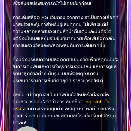
เพื่อสัมผัสประสบการณ์ที่ไม่เคยมีมาก่อน!
การเล่นสล็อต PG เว็บตรง จากทางเราเป็นทางเลือกที่
น่าสนใจและคุ้มค่าสำหรับผู้เล่นทุกคน ไม่เพียงแต่มี
ความหลากหลายของเกมส์ที่น่าตื่นเต้นและนับถือได้
แต่ยังมีโบนัสและโปรโมชั่นที่มากมายเพื่อเพิ่มโอกาสใน
การชนะรางวัลและเพลิดเพลินกับการเล่นมากขึ้น
ทั้งนี้ยังมีระบบความปลอดภัยที่เข้มงวดเพื่อให้คุณมั่นใจ
ในการเดิมพันและการทำธุรกรรมออนไลน์ และการดูแล
รักษาลูกค้าอย่างเต็มรูปแบบเพื่อให้คุณได้รับ
ประสบการณ์การเล่นที่ดีที่สุดที่เราสามารถให้ได้
ดังนั้น ไม่ว่าคุณจะเป็นนักพนันมือใหม่หรือมืออาชีพ
คุณสามารถมั่นใจได้ว่าการเล่นสล็อต
pg slot เว็บ
ตรง
จากทางเรานั้นคุ้มค่าและมีคุณภาพอย่างแท้จริง
มาเข้าร่วมสนุกกับเกมส์และโบนัสที่เรามีเตรียมไว้ให้คุณ
ได้เลย!