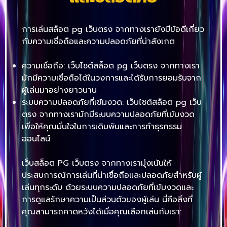
การเล่นสล็อต pg เว็บตรง จากทางเรายังมีข้อดีเกี่ยว
กับความเชื่อถือและความปลอดภัยที่น่าสังเกต
ความเชื่อถือ: เว็บไซต์สล็อต pg เว็บตรง จากทางเรา
มักมีความเชื่อถือได้ในวงการและได้รับการยอมรับจาก
ผู้เล่นมาอย่างยาวนาน
ระบบความปลอดภัยที่เข้มงวด: เว็บไซต์สล็อต pg เว็บ
ตรง จากทางเรามักมีระบบความปลอดภัยที่เข้มงวด
เพื่อให้คุณมั่นใจในการเดิมพันและการทำธุรกรรม
ออนไลน์
เว็บสล็อต PG เว็บตรง จากทางเรามุ่งเน้นให้
ประสบการณ์การเล่นที่น่าเชื่อถือและปลอดภัยสำหรับผู้
เล่นทุกระดับ ด้วยระบบความปลอดภัยที่เข้มงวดและ
การดูแลรักษาความเป็นส่วนตัวของผู้เล่น นี่คือสิ่งที่
คุณสามารถคาดหวังได้เมื่อคุณเลือกเล่นกับเรา: