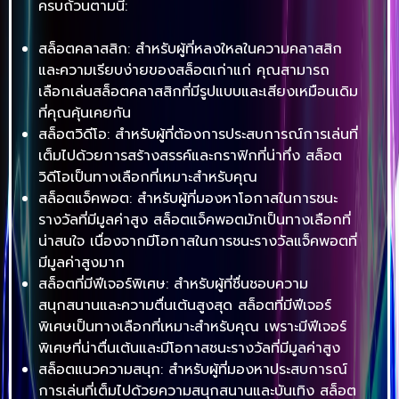
ครบถ้วนตามนี้:
สล็อตคลาสสิก: สำหรับผู้ที่หลงใหลในความคลาสสิก
และความเรียบง่ายของสล็อตเก่าแก่ คุณสามารถ
เลือกเล่นสล็อตคลาสสิกที่มีรูปแบบและเสียงเหมือนเดิม
ที่คุณคุ้นเคยกัน
สล็อตวิดีโอ: สำหรับผู้ที่ต้องการประสบการณ์การเล่นที่
เต็มไปด้วยการสร้างสรรค์และกราฟิกที่น่าทึ่ง สล็อต
วิดีโอเป็นทางเลือกที่เหมาะสำหรับคุณ
สล็อตแจ็คพอต: สำหรับผู้ที่มองหาโอกาสในการชนะ
รางวัลที่มีมูลค่าสูง สล็อตแจ็คพอตมักเป็นทางเลือกที่
น่าสนใจ เนื่องจากมีโอกาสในการชนะรางวัลแจ็คพอตที่
มีมูลค่าสูงมาก
สล็อตที่มีฟีเจอร์พิเศษ: สำหรับผู้ที่ชื่นชอบความ
สนุกสนานและความตื่นเต้นสูงสุด สล็อตที่มีฟีเจอร์
พิเศษเป็นทางเลือกที่เหมาะสำหรับคุณ เพราะมีฟีเจอร์
พิเศษที่น่าตื่นเต้นและมีโอกาสชนะรางวัลที่มีมูลค่าสูง
สล็อตแนวความสนุก: สำหรับผู้ที่มองหาประสบการณ์
การเล่นที่เต็มไปด้วยความสนุกสนานและบันเทิง สล็อต