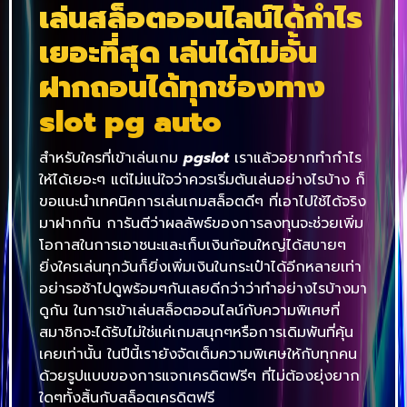
เล่นสล็อตออนไลน์ได้กำไร
เยอะที่สุด เล่นได้ไม่อั้น
ฝากถอนได้ทุกช่องทาง
slot pg auto
สำหรับใครที่เข้าเล่นเกม
pgslot
เราแล้วอยากทำกำไร
ให้ได้เยอะๆ แต่ไม่แน่ใจว่าควรเริ่มต้นเล่นอย่างไรบ้าง ก็
ขอแนะนำเทคนิคการเล่นเกมสล็อตดีๆ ที่เอาไปใช้ได้จริง
มาฝากกัน การันตีว่าผลลัพธ์ของการลงทุนจะช่วยเพิ่ม
โอกาสในการเอาชนะและเก็บเงินก้อนใหญ่ได้สบายๆ
ยิ่งใครเล่นทุกวันก็ยิ่งเพิ่มเงินในกระเป๋าได้อีกหลายเท่า
อย่ารอช้าไปดูพร้อมๆกันเลยดีกว่าว่าทำอย่างไรบ้างมา
ดูกัน ในการเข้าเล่นสล็อตออนไลน์กับความพิเศษที่
สมาชิกจะได้รับไม่ใช่แค่เกมสนุกๆหรือการเดิมพันที่คุ้น
เคยเท่านั้น ในปีนี้เรายังจัดเต็มความพิเศษให้กับทุกคน
ด้วยรูปแบบของการแจกเครดิตฟรีๆ ที่ไม่ต้องยุ่งยาก
ใดๆทั้งสิ้นกับสล็อตเครดิตฟรี