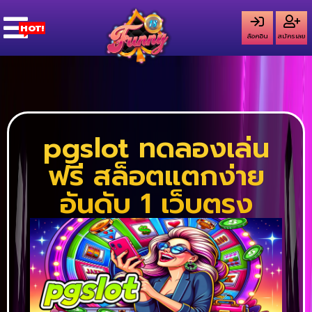
ล็อคอิน
สมัครเลย
pgslot ทดลองเล่น
ฟรี สล็อตแตกง่าย
อันดับ 1 เว็บตรง