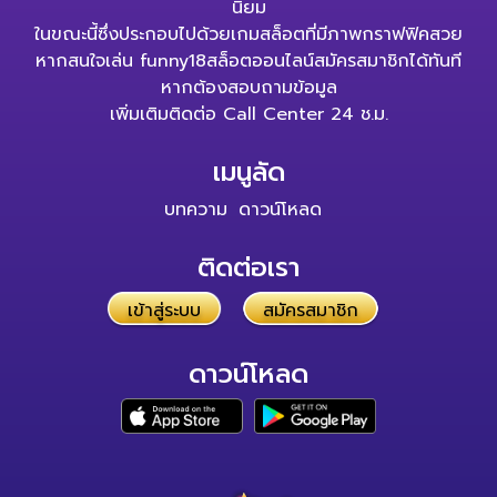
นิยม
ในขณะนี้ซึ่งประกอบไปด้วยเกมสล็อตที่มีภาพกราฟฟิคสวย
หากสนใจเล่น funny18สล็อตออนไลน์สมัครสมาชิกได้ทันที
หากต้องสอบถามข้อมูล
เพิ่มเติมติดต่อ Call Center 24 ช.ม.
เมนูลัด
บทความ
ดาวน์โหลด
ติดต่อเรา
เข้าสู่ระบบ
สมัครสมาชิก
ดาวน์โหลด