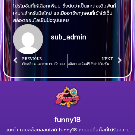
โปรโมชันที่ให้เลือกเพียบ ซึ่งนับว่าเป็นแหล่งเดิมพันที่
เหมาะสำหรับมือใหม่ และมืออาชีพทุกคนที่เข้าใช้เว็บ
สล็อตออนไลน์ในปัจจุบันเลย
sub_admin
PREVIOUS
NEXT
เว็บสล็อต แตกง่าย PG เว็บตรง แตกหนัก ไม่มีขั้นต่ำ เว็บสล็อตมาใหม่
สล็อตเครดิตฟรี รับโปรโมชั่นและเครดิตฟรี เล่นสล็อตออนไลน์คุ้มที่สุด
funny18
แนะนำ เกมสล็อตออนไลน์ funny18 เกมบนมือถือที่ได้รับความ