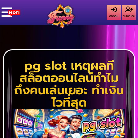
ล็อคอิน
สมัครเลย
pg slot เหตุผลที่
สล็อตออนไลน์ทำไม
ถึงคนเล่นเยอะ ทำเงิน
ไวที่สุด