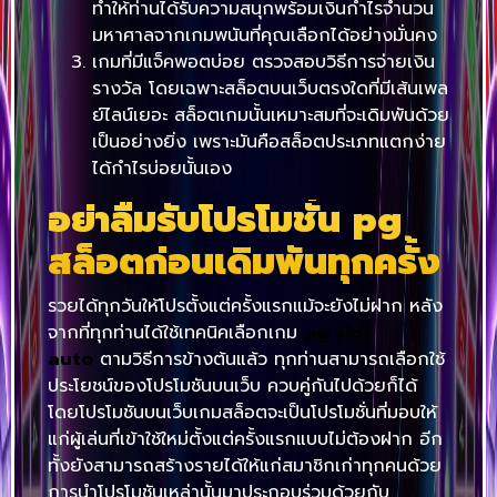
ทำให้ท่านได้รับความสนุกพร้อมเงินกำไรจำนวน
มหาศาลจากเกมพนันที่คุณเลือกได้อย่างมั่นคง
เกมที่มีแจ็คพอตบ่อย ตรวจสอบวิธีการจ่ายเงิน
รางวัล โดยเฉพาะสล็อตบนเว็บตรงใดที่มีเส้นเพล
ย์ไลน์เยอะ สล็อตเกมนั้นเหมาะสมที่จะเดิมพันด้วย
เป็นอย่างยิ่ง เพราะมันคือสล็อตประเภทแตกง่าย
ได้กำไรบ่อยนั้นเอง
อย่าลืมรับโปรโมชั่น
pg
สล็อตก่อนเดิมพันทุกครั้ง
รวยได้ทุกวันให้โปรตั้งแต่ครั้งแรกแม้จะยังไม่ฝาก หลัง
จากที่ทุกท่านได้ใช้เทคนิคเลือกเกม
pg slot
auto
ตามวิธีการข้างต้นแล้ว ทุกท่านสามารถเลือกใช้
ประโยชน์ของโปรโมชันบนเว็บ ควบคู่กันไปด้วยก็ได้
โดยโปรโมชันบนเว็บเกมสล็อตจะเป็นโปรโมชั่นที่มอบให้
แก่ผู้เล่นที่เข้าใช้ใหม่ตั้งแต่ครั้งแรกแบบไม่ต้องฝาก อีก
ทั้งยังสามารถสร้างรายได้ให้แก่สมาชิกเก่าทุกคนด้วย
การนำโปรโมชันเหล่านั้นมาประกอบร่วมด้วยกับ