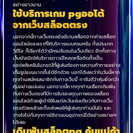
อย่างยาวนาน
ใช้บริการเกม
pgออโต้
จากเว็บสล็อตตรง
นอกจากนี้ทางเว็บตรงยังมีเกมสล็อตจากค่ายสล็อต
ออนไลน์ของเราที่ให้บริการแบบครบครัน ทั้งประเภท
วิดีโอ ก็เรียกได้ว่ามีครบรับจบในเว็บเดียว อีกทั้งทาง
เว็บยังเปิดให้บริการดาวน์โหลดหรือติดตั้งเป็น
แอปพลิเคชันในกรณีที่ผู้เล่นต้องการความท้าทายอย่าง
เต็มรูปแบบมากขึ้นได้อีกด้วย บอกได้เลยว่าในวันนี้หาก
ทุกท่านสมัครสมาชิกกับทางเว็บนี้ การันตีว่าคุ้มยิ่งกว่า
คุ้มอย่างแน่นอน นอกจากนี้หากทุกท่านเลือกเดิมพัน
กับทางเว็บตรงที่มีการรับรองคุณภาพของสล็อต
ออนไลน์ด้วยผู้เข้าใช้ในแต่ละวันเช่นเดียวกับทางเว็บ
ตรงด้วยแล้วละก็จะส่งผลให้ผู้เล่นทุกท่านมั่นใจ และ
วางใจไปกับทุกการใช้งานบนอุปกรณ์ได้อย่างสบายๆ
ได้เลย
เดิมพันสล็อต
pg คุ้มแน่ถ้า