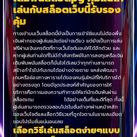
เล่นกับสล็อตเว็บนี้รับรอง
คุ้ม
ทางเข้าบนเว็บสล็อตนี้ยังเป็นการเข้าใช้แบบไม่ต้องพึ่ง
เงินฝากของผู้เล่นแม้แต่อย่างเดียว แต่ยังเป็นการเล่น
ฟรีผ่านเงินเครดิตที่ทางเว็บไซต์มอบให้ได้อีกด้วย และ
หากผู้เล่นท่านใดที่ไม่มีกำลังทรัพย์ในการลงทุนหรือเงิน
เดิมพันพนันสล็อตก็มั่นใจได้เลยว่าทุกท่านสามารถ
สร้างกำไรไปกับเกมได้อย่างง่ายดาย แหล่งพัฒนา
เกมหรือช่องทางหารายได้ของคนรุ่นใหม่ที่ให้บริการได้
อย่างตรงจุด โดยมีจุดประสงค์สำคัญของการให้
บริการคือการมอบความท้าทายให้แก่นักเดิมพันผ่าน
สล็อตเกม
เว็บสล็อตpg
ได้อย่างเต็มที่และดีที่สุด ทั้งนี้
ผู้เล่นสามารถตรวจสอบโปรโมชั่นต่างๆผ่านหน้าหลัก
ของเว็บไซต์และเลือกวิธีรวยที่ถูกใจตามในรายละเอียด
ขอบโปรโมชั่นแน่นอนเลย
เลือกวิธีเล่นสล็อตง่ายๆแบบ