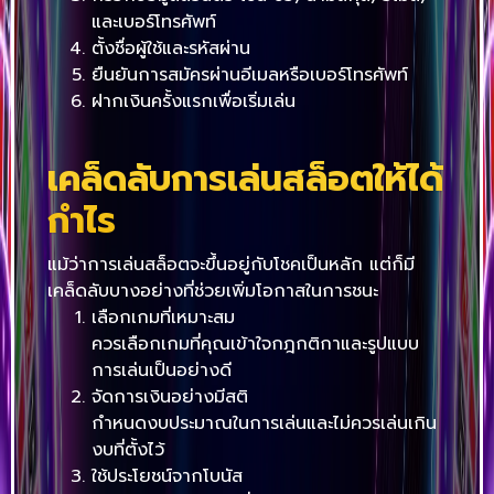
และเบอร์โทรศัพท์
ตั้งชื่อผู้ใช้และรหัสผ่าน
ยืนยันการสมัครผ่านอีเมลหรือเบอร์โทรศัพท์
ฝากเงินครั้งแรกเพื่อเริ่มเล่น
เคล็ดลับการเล่นสล็อตให้ได้
กำไร
แม้ว่าการเล่นสล็อตจะขึ้นอยู่กับโชคเป็นหลัก แต่ก็มี
เคล็ดลับบางอย่างที่ช่วยเพิ่มโอกาสในการชนะ
เลือกเกมที่เหมาะสม
ควรเลือกเกมที่คุณเข้าใจกฎกติกาและรูปแบบ
การเล่นเป็นอย่างดี
จัดการเงินอย่างมีสติ
กำหนดงบประมาณในการเล่นและไม่ควรเล่นเกิน
งบที่ตั้งไว้
ใช้ประโยชน์จากโบนัส