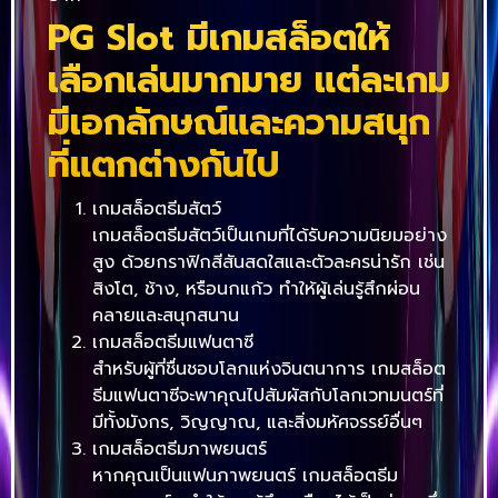
PG Slot มีเกมสล็อตให้
เลือกเล่นมากมาย แต่ละเกม
มีเอกลักษณ์และความสนุก
ที่แตกต่างกันไป
เกมสล็อตธีมสัตว์
เกมสล็อตธีมสัตว์เป็นเกมที่ได้รับความนิยมอย่าง
สูง ด้วยกราฟิกสีสันสดใสและตัวละครน่ารัก เช่น
สิงโต, ช้าง, หรือนกแก้ว ทำให้ผู้เล่นรู้สึกผ่อน
คลายและสนุกสนาน
เกมสล็อตธีมแฟนตาซี
สำหรับผู้ที่ชื่นชอบโลกแห่งจินตนาการ เกมสล็อต
ธีมแฟนตาซีจะพาคุณไปสัมผัสกับโลกเวทมนตร์ที่
มีทั้งมังกร, วิญญาณ, และสิ่งมหัศจรรย์อื่นๆ
เกมสล็อตธีมภาพยนตร์
หากคุณเป็นแฟนภาพยนตร์ เกมสล็อตธีม