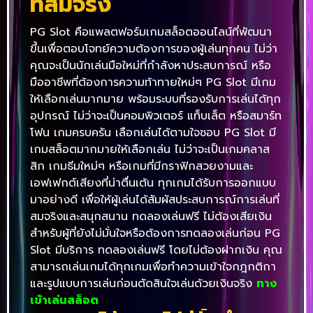
ที่สมจริง
PG Slot คือแพลตฟอร์มเกมสล็อตออนไลน์ที่พัฒนา
ขึ้นเพื่อตอบโจทย์ความต้องการของผู้เล่นทุกคน ไม่ว่า
คุณจะเป็นนักเล่นมือใหม่ที่กำลังหาประสบการณ์ หรือ
มืออาชีพที่ต้องการความท้าทายใหม่ๆ PG Slot มีเกม
ให้เลือกเล่นมากมาย พร้อมระบบที่รองรับการเล่นได้ทุก
อุปกรณ์ ไม่ว่าจะเป็นคอมพิวเตอร์ แท็บเล็ต หรือสมาร์ท
โฟน เกมครบครัน เลือกเล่นได้ตามใจชอบ PG Slot มี
เกมสล็อตมากมายให้เลือกเล่น ไม่ว่าจะเป็นเกมคลาส
สิก เกมธีมใหม่ๆ หรือเกมที่มีกราฟิกสวยงามและ
เอฟเฟกต์เสียงที่น่าตื่นเต้น ทุกเกมได้รับการออกแบบ
มาอย่างดี เพื่อให้ผู้เล่นได้สัมผัสประสบการณ์การเล่นที่
สมจริงและสนุกสนาน ทดลองเล่นฟรี ไม่ต้องเสียเงิน
สำหรับผู้ที่ยังไม่มั่นใจหรือต้องการทดลองเล่นก่อน PG
Slot มีบริการ ทดลองเล่นฟรี โดยไม่ต้องฝากเงิน คุณ
สามารถเล่นเกมได้ทุกเกมเพื่อทำความเข้าใจกฎกติกา
และรูปแบบการเล่นก่อนตัดสินใจเล่นด้วยเงินจริง
ทาง
เข้าเล่นสล็อต