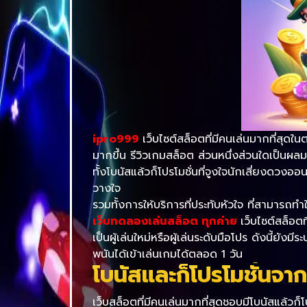
ipro999
เว็บไซต์สล็อตที่มีคนเล่นมากที่สุดในต
มากขึ้น รีวิวเกมสล็อต ส่วนหนึ่งส่วนใดเป็นผล
ทั้งโบนัสแล้วก็โปรโมชั่นที่จูงใจนักเสี่ยงดวงอ
วางใจ
รวมทั้งการให้บริการที่ประทับหัวใจ ที่สามารถท
เว็บทดลองเล่นสล็อต ทุกค่าย
เว็บไซต์สล็อต
เป็นผู้เล่นใหม่หรือผู้เล่นระดับมือโปร ดังนี้ยั
พนันได้เข้าเล่นเกมได้ตลอด 1 วัน
โบนัสและก็โปรโมชั่นจาก 
เว็บสล็อตที่มีคนเล่นมากที่สุดชอบมีโบนัสแล้วก