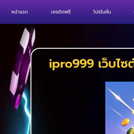
หน้าแรก
เครดิตฟรี
โปรโมชั่น
ipro999 เว็บไซต์