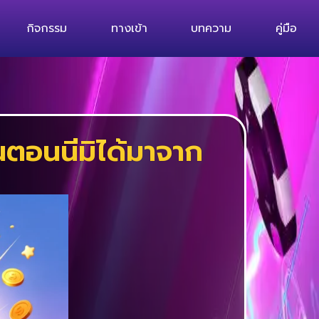
กิจกรรม
ทางเข้า
บทความ
คู่มือ
นตอนนี้มิได้มาจาก