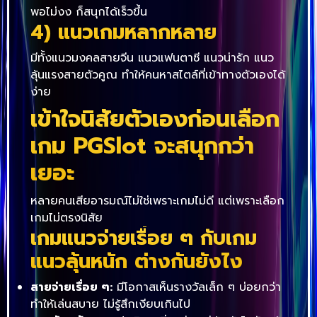
พอไม่งง ก็สนุกได้เร็วขึ้น
4) แนวเกมหลากหลาย
มีทั้งแนวมงคลสายจีน แนวแฟนตาซี แนวน่ารัก แนว
ลุ้นแรงสายตัวคูณ ทำให้คนหาสไตล์ที่เข้าทางตัวเองได้
ง่าย
เข้าใจนิสัยตัวเองก่อนเลือก
เกม PGSlot จะสนุกกว่า
เยอะ
หลายคนเสียอารมณ์ไม่ใช่เพราะเกมไม่ดี แต่เพราะเลือก
เกมไม่ตรงนิสัย
เกมแนวจ่ายเรื่อย ๆ กับเกม
แนวลุ้นหนัก ต่างกันยังไง
สายจ่ายเรื่อย ๆ:
มีโอกาสเห็นรางวัลเล็ก ๆ บ่อยกว่า
ทำให้เล่นสบาย ไม่รู้สึกเงียบเกินไป