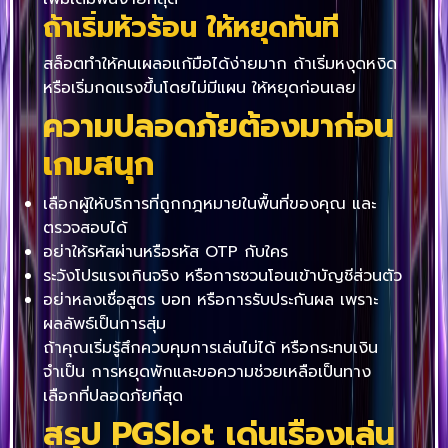
ถ้าเริ่มหัวร้อน ให้หยุดทันที
สล็อตทำให้คนเผลอแก้มือได้ง่ายมาก ถ้าเริ่มหงุดหงิด
หรือเริ่มกดแรงขึ้นโดยไม่มีแผน ให้หยุดก่อนเลย
ความปลอดภัยต้องมาก่อน
เกมสนุก
เลือกผู้ให้บริการที่ถูกกฎหมายในพื้นที่ของคุณ และ
ตรวจสอบได้
อย่าให้รหัสผ่านหรือรหัส OTP กับใคร
ระวังโปรแรงเกินจริง หรือการชวนโอนเข้าบัญชีส่วนตัว
อย่าหลงเชื่อสูตร บอท หรือการรับประกันผล เพราะ
ผลลัพธ์เป็นการสุ่ม
ถ้าคุณเริ่มรู้สึกควบคุมการเล่นไม่ได้ หรือกระทบเงิน
จำเป็น การหยุดพักและขอความช่วยเหลือเป็นทาง
เลือกที่ปลอดภัยที่สุด
สรุป PGSlot เด่นเรื่องเล่น