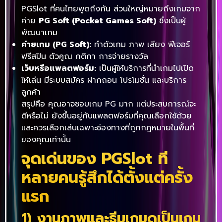
PGSlot ที่คนไทยพูดถึงกัน ส่วนใหญ่หมายถึงเกมจาก
ค่าย
PG Soft (Pocket Games Soft)
ซึ่งเป็นผู้
พัฒนาเกม
ค่ายเกม (PG Soft):
ทำตัวเกม ภาพ เสียง ฟีเจอร์
ฟรีสปิน ตัวคูณ กติกา การจ่ายรางวัล
เว็บหรือแพลตฟอร์ม:
เป็นผู้ให้บริการที่นำเกมไปเปิด
ให้เล่น มีระบบสมัคร ฝากถอน โปรโมชั่น และบริการ
ลูกค้า
สรุปคือ คุณอาจชอบเกม PG มาก แต่ประสบการณ์จะ
ดีหรือไม่ ยังขึ้นอยู่กับแพลตฟอร์มที่คุณเลือกใช้ด้วย
และควรเลือกเล่นเฉพาะช่องทางที่ถูกกฎหมายในพื้นที่
ของคุณเท่านั้น
จุดเด่นของ PGSlot ที่
หลายคนรู้สึกได้ตั้งแต่ครั้ง
แรก
1) งานภาพและธีมเกมดูเป็นเกม