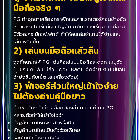
มือถือจริง ๆ
PG ทำจุดขายเรื่องกราฟิกและคาแรกเตอร์ค่อนข้างชัด
หลายเกมไม่ใช่แค่เอาสัญลักษณ์มาวางเรียง แต่มีฉาก
มีตัวละคร มีเอฟเฟกต์ ทำให้คนเล่นจำเกมได้ง่ายและ
เล่นเพลินขึ้น
2) เล่นบนมือถือแล้วลื่น
จุดที่คนยกให้ PG เด่นคือเล่นบนมือถือสะดวก เมนูชัด
ปุ่มปรับเดิมพันไม่ซ่อนเยอะ โหลดไม่อืดง่าย ๆ (แน่นอน
ว่ายังขึ้นกับเน็ตและเครื่องด้วย)
3) ฟีเจอร์ส่วนใหญ่เข้าใจง่าย
ไม่ต้องอ่านคู่มือยาว
มือใหม่มักกลัวว่า สล็อตต้องจำเยอะ แต่เกม PG
หลายตัวทำให้เข้าใจไวว่า
สัญลักษณ์ไหนพาเข้าฟรีสปิน
สัญลักษณ์ไหนเป็นตัวช่วยพิเศษ
รอบโบนัสทำงานยังไง