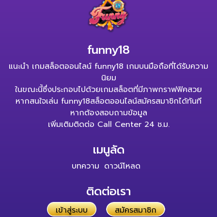
funny18
แนะนำ เกมสล็อตออนไลน์ funny18 เกมบนมือถือที่ได้รับความ
นิยม
ในขณะนี้ซึ่งประกอบไปด้วยเกมสล็อตที่มีภาพกราฟฟิคสวย
หากสนใจเล่น funny18สล็อตออนไลน์สมัครสมาชิกได้ทันที
หากต้องสอบถามข้อมูล
เพิ่มเติมติดต่อ Call Center 24 ช.ม.
เมนูลัด
บทความ
ดาวน์โหลด
ติดต่อเรา
เข้าสู่ระบบ
สมัครสมาชิก