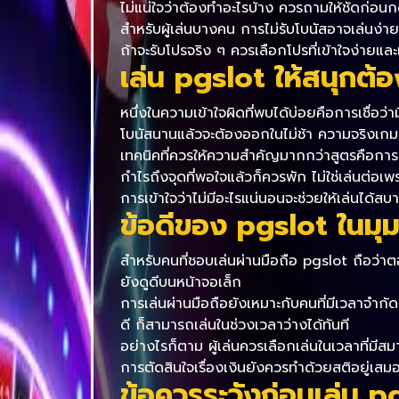
ไม่แน่ใจว่าต้องทำอะไรบ้าง ควรถามให้ชัดก่อนก
สำหรับผู้เล่นบางคน การไม่รับโบนัสอาจเล่นง่า
ถ้าจะรับโปรจริง ๆ ควรเลือกโปรที่เข้าใจง่ายแล
เล่น pgslot ให้สนุกต้อง
หนึ่งในความเข้าใจผิดที่พบได้บ่อยคือการเชื่อ
โบนัสนานแล้วจะต้องออกในไม่ช้า ความจริงเกมสล
เทคนิคที่ควรให้ความสำคัญมากกว่าสูตรคือการบร
กำไรถึงจุดที่พอใจแล้วก็ควรพัก ไม่ใช่เล่นต่อเพรา
การเข้าใจว่าไม่มีอะไรแน่นอนจะช่วยให้เล่นได้สบ
ข้อดีของ pgslot ในมุม
สำหรับคนที่ชอบเล่นผ่านมือถือ pgslot ถือว่า
ยังดูดีบนหน้าจอเล็ก
การเล่นผ่านมือถือยังเหมาะกับคนที่มีเวลาจำกัด
ดี ก็สามารถเล่นในช่วงเวลาว่างได้ทันที
อย่างไรก็ตาม ผู้เล่นควรเลือกเล่นในเวลาที่มีส
การตัดสินใจเรื่องเงินยังควรทำด้วยสติอยู่เสม
ข้อควรระวังก่อนเล่น pg