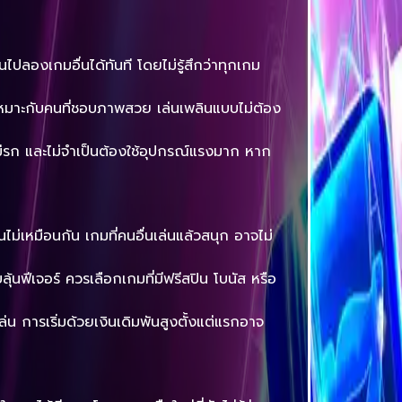
นไปลองเกมอื่นได้ทันที โดยไม่รู้สึกว่าทุกเกม
เหมาะกับคนที่ชอบภาพสวย เล่นเพลินแบบไม่ต้อง
ไม่รก และไม่จำเป็นต้องใช้อุปกรณ์แรงมาก หาก
หมือนกัน เกมที่คนอื่นเล่นแล้วสนุก อาจไม่
้นฟีเจอร์ ควรเลือกเกมที่มีฟรีสปิน โบนัส หรือ
่น การเริ่มด้วยเงินเดิมพันสูงตั้งแต่แรกอาจ