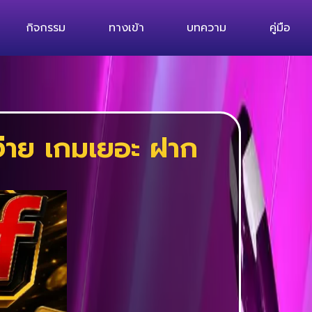
กิจกรรม
ทางเข้า
บทความ
คู่มือ
ง่าย เกมเยอะ ฝาก