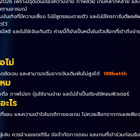
 2026 เพราะมีจุดเด่นเรื่องความง่าย ภาพสวย เกมหลากหลาย และรองร
นเกมตามอารมณ์
บันเทิงที่มีความเสี่ยง ไม่มีสูตรชนะตายตัว และไม่มีใครการันตีผลลั
ดไว้
ติ และไม่ใช้เงินเกินตัว ค่ายนี้ก็ยังเป็นหนึ่งในตัวเลือกที่เข้าถึง
อไม่
กดชัดเจน และสามารถเริ่มจากเงินเดิมพันไม่สูงได้
188betth
ไหม
ือ ภาพไม่รก ปุ่มใช้งานง่าย และไม่จำเป็นต้องใช้คอมพิวเตอร์
อะไร
ที่ชอบ และความเข้าใจในกติกาของเกม ไม่ควรเลือกจากกระแสเพียง
ู้เล่น ควรอ่านยอดเทิร์น ข้อจำกัดการถอน และเกมที่เข้าร่วมก่อนรับท