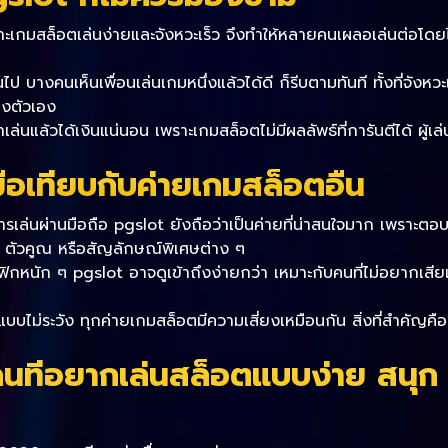
ราะเกมสล็อตเล่นง่ายและจังหวะเร็ว จึงทำให้หลายคนเผลอเล่นต่อโดยไม
ไป บางคนเห็นเพื่อนเล่นเกมหนึ่งแล้วได้ดี ก็รีบตามทันที ทั้งที่จั
งตัวเอง
ล่นแล้วได้เงินแน่นอน เพราะเกมสล็อตไม่มีผลลัพธ์ที่การันตีได้ ผู้เล่
ื่อเทียบกับค่ายเกมสล็อตอื่น
นผ่านมือถือ pgslot ยังถือว่าเป็นค่ายที่น่าสนใจมาก เพราะตอบโจ
บนัส ตัวคูณ หรือสัญลักษณ์พิเศษต่าง ๆ
ราฟิกหนัก ๆ pgslot อาจดูเข้าถึงง่ายกว่า เหมาะกับคนที่ไม่อยากเสี
บบไม่ระวัง ทุกค่ายเกมสล็อตมีความเสี่ยงเหมือนกัน สิ่งที่สำคัญคือเ
นที่อยากเล่นสล็อตแบบง่าย สนุก แล