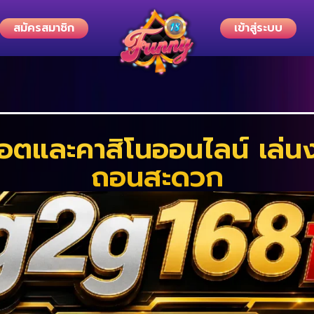
สมัครสมาชิก
เข้าสู่ระบบ
อตและคาสิโนออนไลน์ เล่น
ถอนสะดวก