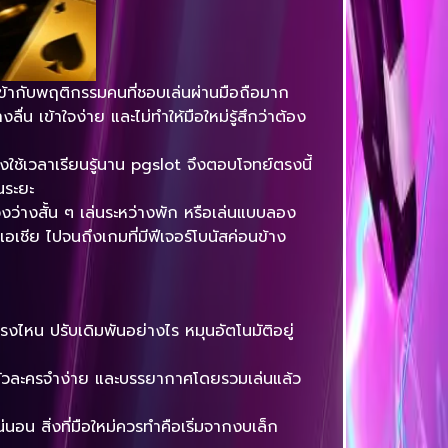
ละเข้ากับพฤติกรรมคนที่ชอบเล่นผ่านมือถือมาก
ื่น เข้าใจง่าย และไม่ทำให้มือใหม่รู้สึกว่าต้อง
้องใช้เวลาเรียนรู้นาน pgslot จึงตอบโจทย์ตรงนี้
นระยะ
งว่างสั้น ๆ เล่นระหว่างพัก หรือเล่นแบบลอง
ชีย ไปจนถึงเกมที่มีฟีเจอร์โบนัสค่อนข้าง
รงไหน ปรับเดิมพันอย่างไร หมุนอัตโนมัติอยู่
ัด ตัวละครจำง่าย และบรรยากาศโดยรวมเล่นแล้ว
นอน สิ่งที่มือใหม่ควรทำคือเริ่มจากงบเล็ก