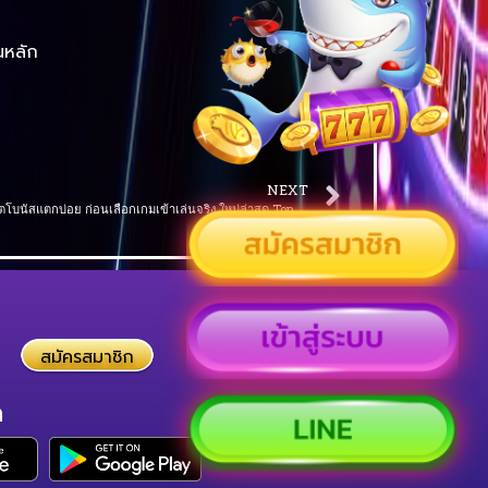
นหลัก
NEXT
เว็บแม่ jinda888 เวปไซต์แตกง่าย วิธีดูเกมสล็อตโบนัสแตกบ่อย ก่อนเลือกเกมเข้าเล่นจริง ใหม่ล่าสุด Top 93 by Winfred jin888.run 14 กรกฎาคม 2026 พนัน
สมัครสมาชิก
ด