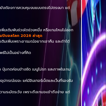
เล่นและยังต้องการควบคุมงบแบบตรงไปตรงมา แต่
เพิ่มเดิมพันช่วงใดช่วงหนึ่ง หรือเกมไหนไม่ออก
ชมป์บอลโลก 2026 ล่าสุด
รเติมเพิ่มเพราะอารมณ์อยากเอาคืน และถ้าได้
ธ์ไม่เป็นอย่างที่คิด
ก ปุ่มกดค่อนข้างชัด เมนูไม่รก และภาพในเกม
ุปกรณ์เยอะ แค่มีอินเทอร์เน็ตและเว็บที่รองรับ
วามระมัดระวัง เพราะถึงเกมจะเข้าถึงง่าย แต่