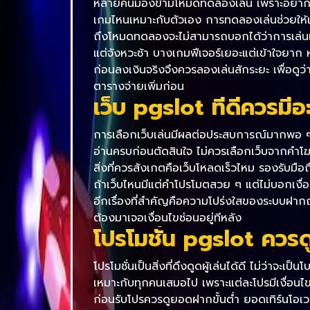
หลายคนมองข้ามโหมดทดลองเล่น เพราะอยากเริ่มเง
เกมไหนเหมาะกับตัวเอง การทดลองเล่นช่วยให้เห
ถึงโหมดทดลองจะไม่สามารถบอกได้ว่าการเล่นเ
แต่จังหวะช้า บางเกมฟีเจอร์เยอะแต่เข้าใจยาก 
ก่อนลงเงินจริงจึงควรลองเล่นสักระยะ เพื่อดูว่
ตารางจ่ายเพิ่มก่อน
เว็บ pgslot ที่ดีควรมีอ
การเลือกเว็บเล่นมีผลต่อประสบการณ์มากพอ ๆ กั
อ่านครบก่อนตัดสินใจ ไม่ควรเลือกเว็บจากคำ
สิ่งที่ควรสังเกตคือเว็บโหลดเร็วไหม รองรับมือ
ถ้าเว็บไหนมีแต่คำโปรโมตสวย ๆ แต่ไม่บอกเงื่อ
อีกเรื่องที่สำคัญคือความโปร่งใสของระบบฝากถอน 
ต้องมาเจอเงื่อนไขซ่อนอยู่ทีหลัง
โปรโมชั่น pgslot ควรดู
โปรโมชั่นเป็นสิ่งที่ดึงดูดผู้เล่นได้ดี ไม่ว่าจ
เหมาะกับทุกคนเสมอไป เพราะแต่ละโปรมีเงื่อนไ
ก่อนรับโปรควรดูยอดฝากขั้นต่ำ ยอดเทิร์นโอเวอร