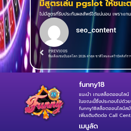
มีสูตรเล่น pgslot ให้ชน
ไม่มีสูตรที่รับประกันผลลัพธ์ได้แน่นอน เพราะเ
seo_content
PREVIOUS
ทีมเต็งแชมป์บอลโลก 2026 ล่าสุด ชาติไหนจะคว้าบัลลังก์รา
funny18
แนะนำ เกมสล็อตออนไลน์ f
ในขณะนี้ซึ่งประกอบไปด้
funny18สล็อตออนไลน์สมั
เพิ่มเติมติดต่อ Call Cen
เมนูลัด