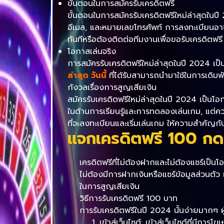
ขั้นตอนในการสมัครรับเครดิตฟรี
ขั้นตอนในการสมัครรับเครดิตฟรีใหม่ล่าสุดในปี 20
อีเมล, และหมายเลขโทรศัพท์ การลงทะเบียนอาจต้
ทันทีหรือต้องติดต่อทีมงานเพื่อขอรับเครดิตฟรี
โอกาสเล่นจริง
การสมัครรับเครดิตฟรีใหม่ล่าสุดในปี 2024 เป็
ล่าสุด วันนี้
ที่ได้รับสามารถนำมาใช้ในการเดิมพ
กังวลเรื่องการสูญเสียเงิน
สมัครรับเครดิตฟรีใหม่ล่าสุดในปี 2024 เป็นโอก
ในด้านการเรียนรู้และการทดลองเล่นเกม, แต่คว
ที่จะลงทะเบียนและเริ่มเล่นเกม ให้ความสำคัญ
แจกเครดิตฟรี 100 กด
เครดิตฟรีที่ไม่ต้องฝากและไม่ต้องแชร์เป็น
ไม่ต้องมีการฝากเงินหรือแชร์ข้อมูลส่วนตัว 
ในการสูญเสียเงิน
วิธีการรับเครดิตฟรี 100 บาท
การรับเครดิตฟรีในปี 2024 นั้นง่ายมากๆ ผ
เข้าสู่เว็บไซต์: เข้าสู่เว็บไซต์ที่มี