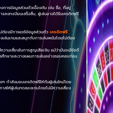
รข้อมูลส่วนตัวเบื้องต้น เช่น ชื่อ, ที่อยู่
งทะเบียนเสร็จสิ้น, ผู้เล่นอาจได้รับเครดิตฟรี
ม่ต้องมีการแชร์ข้อมูลส่วนตัว
เครดิตฟรี
ดลองเล่นเกมและสนุกกับการเล่นพนันโดยไม่ต้อง
ความเสี่ยงในการสูญเสียเงิน แม้ว่ามันจะมีข้อดี
รทำการศึกษาและวางแผนการเล่นอย่างรอบคอบก่อน
งๆ กำลังมอบเครดิตฟรีให้กับผู้เล่นใหม่โดย
โอกาสให้ผู้เล่นทดลองเกมโดยไม่มีความเสี่ยง