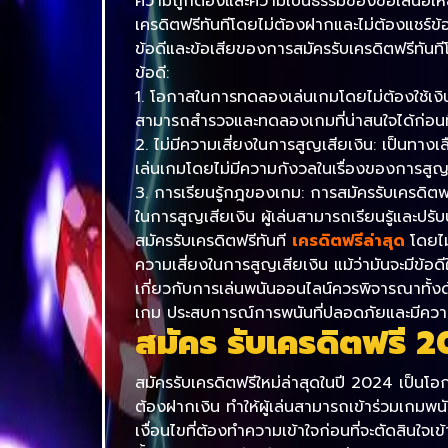
ความถูกต้องและความเป็นธรรมของข้อเสนอเหล่านี
เครดิตฟรีทันทีโดยไม่ต้องฝากและไม่ต้องแชร์ข้อ
ข้อดีและข้อเสียของการสมัครรับเครดิตฟรีทันที
ข้อดี:
1. โอกาสในการทดลองเล่นเกมโดยไม่ต้องใช้เงิน:
สามารถสำรวจและทดลองเกมที่น่าสนใจได้ก่อนที่
2. ไม่มีความเสี่ยงในการสูญเสียเงิน: เป็นทางเ
เล่นเกมโดยไม่มีความกังวลในเรื่องของการสูญเ
3. การเรียนรู้กฎของเกม: การสมัครรับเครดิตฟ
ในการสูญเสียเงิน ผู้เล่นสามารถเรียนรู้และปร
สมัครรับเครดิตฟรีทันที
เครดิตฟรีล่าสุด
โดยไม
ความเสี่ยงในการสูญเสียเงิน แม้ว่ามันจะมีข้อด
เกี่ยวกับการเล่นพนันออนไลน์ควรพิจารณาทั้ง
เกม ประสบการณ์การพนันที่ปลอดภัยและมีคว
สมัคร รับเครดิตฟรี 
สมัครรับเครดิตฟรีใหม่ล่าสุดในปี 2024 เป็นโอ
ต้องฝากเงิน ทำให้ผู้เล่นสามารถเข้าร่วมเกมพน
เงื่อนไขที่ต้องทำความเข้าใจก่อนที่จะตัดสินใจเข้