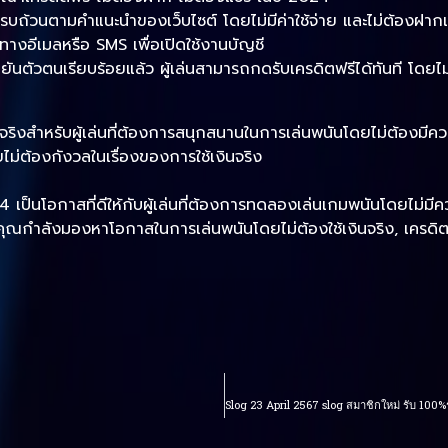
รบถ้วนตามคำแนะนำของเว็บไซต์ โดยไม่มีค่าใช้จ่าย และไม่ต้องฝากเ
ทางอีเมลหรือ SMS เพื่อเปิดใช้งานบัญชี
นยันตัวตนเรียบร้อยแล้ว ผู้เล่นสามารถกดรับเครดิตฟรีได้ทันที โดยไ
ท้จริงสำหรับผู้เล่นที่ต้องการสนุกสนานในการเล่นพนันโดยไม่ต้องมีควา
ยไม่ต้องกังวลในเรื่องของการใช้เงินจริง
4 เป็นโอกาสที่ดีให้กับผู้เล่นที่ต้องการทดลองเล่นเกมพนันโดยไม่มี
คุณกำลังมองหาโอกาสในการเล่นพนันโดยไม่ต้องใช้เงินจริง, เครดิต