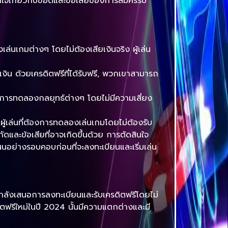
าใจเกี่ยวกับข้อดีและข้อเสียของการสมัครรับ
่นเกมต่างๆ โดยไม่ต้องเสียเงินจริง ผู้เล่น
ยเงิน ด้วยเครดิตฟรีที่ได้รับฟรี, พวกเขาสามารถ
ละการทดลองกลยุทธ์ต่างๆ โดยไม่มีความเสี่ยง
ผู้เล่นที่ต้องการทดลองเล่นเกมโดยไม่ต้องรับ
ัดและข้อเสียที่อาจเกิดขึ้นด้วย การตัดสินใจ
อย่างรอบคอบก่อนที่จะลงทะเบียนและเริ่มเล่น
งกำลังเสนอการลงทะเบียนและรับเครดิตฟรีโดยไม่
ิตฟรีใหม่ในปี 2024 นั้นมีความแตกต่างและมี