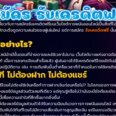
วกับการสมัครรับเครดิตฟรีบนเว็บไซต์การพนันออนไลน์เป็นสิ่งที่ไม
มมักจะดึงดูดความสนใจของผู้เล่นใหม่ แต่การสมัคร
รับเครดิตฟรี
นั้
นอย่างไร?
มักมีขั้นตอนที่ง่ายดายและใช้เวลาไม่นาน เว็บไซต์บางแห่งอาจต้อง
เมื่อการลงทะเบียนสำเร็จแล้ว ผู้เล่นอาจได้รับเครดิตฟรีโดยอัตโนมั
้องปฏิบัติตาม เช่น การเดิมพันขั้นต่ำหรือเวลาที่กำหนดในการใช้เครดิ
ที ไม่ต้องฝาก ไม่ต้องแชร์
ีโดยไม่ต้องใช้เงินหรือทำการฝากเงินก่อนหรือไม่? ในโลกของการพนันอ
แชร์ข้อมูลส่วนตัวเลยทีเดียว แต่คุณรู้หรือไม่ว่ามันจะมีข้อดีและข้
ื่อความเข้าใจที่ลึกซึ้งมากยิ่งขึ้น!
ต้องแชร์ข้อมูลส่วนตัวได้รับความนิยมในวงการการพนันออนไลน์ เหตุผ
เดิมพันได้ทันทีโดยไม่มีความเสี่ยงในการสูญเสียเงิน แต่ในขณะเดีย