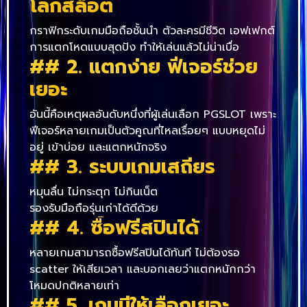
โลกสล็อต
กราฟิกระดับเกมมือถือชั้นนำ ตัวละครมีชีวิต เอฟเฟกต์
การแตกโหดแบบสุดปัง ทำให้เล่นแล้วไม่น่าเบื่อ
## 2. แตกง่าย ฟีเจอร์ช่วย
เยอะ
อันนี้คือเหตุผลอันดับหนึ่งที่ผู้เล่นเลือก PGSLOT เพราะ
ฟีเจอร์หลายเกมเป็นตัวคูณที่ไหลเรื่อยๆ แบบหยุดไม่
อยู่ เข้าบ่อย และแตกหนักจริง
## 3. ระบบเกมเสถียร
หมุนลื่น ไม่กระตุก ไม่กินเน็ต
รองรับมือถือรุ่นเก่าได้ดีด้วย
## 4. ซื้อฟรีสปินได้
หลายเกมสามารถซื้อฟรีสปินได้ทันที ไม่ต้องรอ
scatter ให้เสียเวลา และบอกเลยว่าแตกหนักกว่า
โหมดปกติหลายเท่า
## 5. เกมมีให้เลือกเยอะ