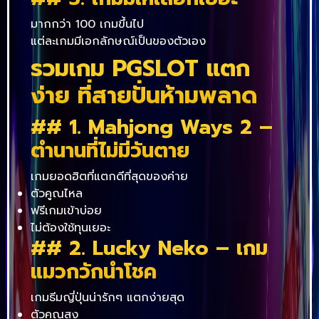
มากกว่า 100 เกมขึ้นไป
แต่ละเกมมีเอกลักษณ์เป็นของตัวเอง
รวมเกม PGSLOT แตก
ง่าย ที่สายปั่นห้ามพลาด
## 1. Mahjong Ways 2 –
ตำนานที่ไม่มีวันตาย
เกมยอดฮิตที่แตกดีที่สุดของค่าย
ตัวคูณไหล
ฟรีเกมเข้าบ่อย
ไม่ต้องใช้ทุนเยอะ
## 2. Lucky Neko – เกม
แมวกวักนำโชค
เกมธีมญี่ปุ่นน่ารักๆ แตกง่ายสุด
ตัวคูณสูง