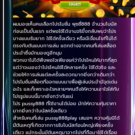
ผมมองเห็นคนเลือกโปรโมชั่น พุซซี่888 จำนวนโบนัส
ก่อนเป็นขั้นแรก แต่พอใช้ได้งานจริขี้งกลับพบว่าโปร
บางแบบรับยาก ใช้ได้ครั้งเดียว หรือมีเงื่อนไขที่ไม่ได้
ตรงกับต้นแบบการเล่น แตกต่างจากคนที่เล่นสล็อต
ประจำซึ่งมักมองดูอีกมุม
พวกเขาไม่ได้พึงพอใจเพียงแค่ว่าโปรไหนให้มากที่สุด
แต่ว่าจะมองว่าโปรไหนใช้ได้หลายครั้ง ใช้ได้จริง และ
ช่วยให้การเล่นแต่ละครั้งสะดวกมากยิ่งกว่าเดิมกว่า
โปรโมชั่นสล็อตที่ออกแบบมาเพื่อผู้เล่นประจำมีจุดเด่น
อะไร และก็เพราะอะไรหลายๆคนถึงให้ความเอาใจใส่กับ
โปรรูปแบบนี้มากยิ่งกว่ากันแน่
โปร pussy888 ที่ใช้งานได้บ่อย มักให้ความคุ้มราคา
มากยิ่งกว่าโบนัสครั้งเดียว
สำหรับคนที่เล่น pussy888play เสมอๆ ความคุ้มมิได้
มีต้นเหตุที่เกิดจากการรับโบนัสก้อนใหญ่เพียงครั้ง
เดียว แม้กระนั้นมีต้นเหตุมาจากโปรที่ถือมาใช้ได้เรื่อย