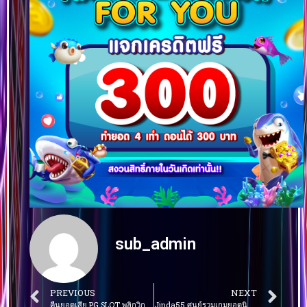
sub_admin
PREVIOUS
NEXT
คืนยอดเสีย PG SLOT พลิกวิกฤตเป็นทุนทำกำไร ถอนเงินจริงบนเว็บตรง
Jinda55 ศูนย์รวมเกมยอดนิยมแห่งยุคใหม่ แคชแบค 10% อยู่ไหนก็เล่นได้ ระบบทันสมัย รองรับทุกไลฟ์สไตล์ สล็อตเครดิตฟรี สมัครง่าย เล่นไว ถอนได้ไม่ติดขัด Top 71 by Ollie Jin55.guru 10 กันยายน 69