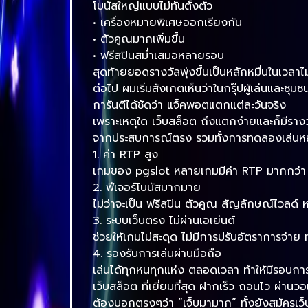
โบนัสใหญ่แบบไม่ทันตั้งตัว
• เครื่องหมายพิเศษออกเรียงกัน
• ตัวคูณมากเพิ่มขึ้น
• ฟรีสปินสม่ำเสมอหลายรอบ
สุดท้ายยอดรางวัลพุ่งขึ้นเป็นหลักหมื่นในเวลาไ
ต่อไป ผมเริ่มสังเกตเห็นว่าในกรุ๊ปผู้เล่นและ
การันตีได้ชัดว่า แจ็คพอตแตกแต่ละวันจริง
เพราะเหตุใด เว็บสล็อต ถึงแตกง่ายและก็มีรา
จากประสบการณ์ตรง รวมทั้งการทดลองเล่นหลา
1. ค่า RTP สูง
เกมของ pgslot หลายเกมมีค่า RTP มากกว่า 96
2. ฟีเจอร์โบนัสมากมาย
ไม่ว่าจะเป็น ฟรีสปิน ตัวคูณ สัญลักษณ์ไวลด์
3. ระบบเว็บตรง ไม่ผ่านเอเย่นต์
ช่วยให้เกมไม่สะดุด ไม่มีการปรับอัตราการจ่าย 
4. รองรับการเล่นผ่านมือถือ
เล่นได้ทุกหนทุกแห่ง ตลอดเวลา ทำให้มีรอบการเ
เว็บสล็อต ที่เยี่ยมที่สุด ฝากเร็ว ถอนไว ผ่านวอ
ต้องบอกตรงๆว่า “เจ็บมามาก” ทั้งยังสมัครเว็บไ