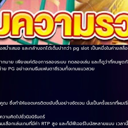
สม่ำเสมอ และกล้าบอกได้เต็มปากว่า pg slot เป็นหนึ่งในค่ายสล็อต
รมากมาย เพียงแค่ต้องการลองระบบ ทดลองเล่น และก็ดูว่าที่คนพูดกัน
งค่าย PG อย่างเกมธีมแฟนตาซีรวมทั้งเกมแนวสวย
วคูณ ซึ่งทำให้ยอดเครดิตขยับขึ้นอย่างชัดเจน นั่นเป็นครั้งแรกที่ผมเริ
ามคิดไปชั่วนิจนิรันดร์
 ผมเลือกเล่นเกมที่มีค่า RTP สูง และก็มีฟีเจอร์โบนัสหลายแบบ เวลานี้เ