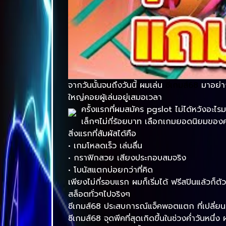
จากวันนั้นจนถึงวันนี้ ผมเล่น
ซีเกมส์68
มาอย่าง
ใหญ่คอยผู้เล่นอยู่เสมอเวลา
ครั้งแรกที่ผมสมัคร pgslot ไม่ได้หวังอะไ
เล็กๆไม่กี่ร้อยบาท เลือกเกมยอดนิยมขอ
สิ่งแรกที่สัมผัสได้คือ
• เกมโหลดเร็ว เล่นลื่น
• กราฟิกสวย เสียงประกอบสมจริง
• โบนัสแตกบ่อยกว่าที่คิด
เพียงไม่กี่รอบแรก ผมก็เริ่มได้ ฟรีสปินแล้วก็ตั
สล็อตทั่วๆไปจริงๆ
ซีเกมส์68 ประสบการณ์แจ็คพอตแตก ที่เปลี่ยนคว
ซีเกมส์68 จุดพีคที่สุดเกิดขึ้นในช่วงค่ำวันหนึ่ง