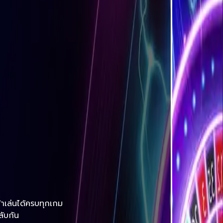
ข้าเล่นได้ครบทุกเกม
ับกัน