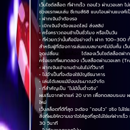
เว็บไซต์สล็อต ที่ฝากเร็ว ถอนไว ผ่านวอเลท ไม
ช่วงแรกผมเล่น ซีเกมส์68 แบบโอนผ่านแบงค์เป็
• ฝากเงินจำต้องรอ
• เบิกเงินจำต้องแอดไลน์ ส่งสลิป
• ครั้งคราวถอนช้าเป็นชั่วโมง หรือเป็นวัน
• ที่ห่วยกว่านั้นคือมีอย่างต่ำ ฝาก 100–300
สำหรับผู้ที่ต้องการเล่นแบบสบายๆไม่บีบคั้น 
จุดเปลี่ยน:
เว็บสล็อต
ได้ลองเว็บไซต์สล็อตฝา
ครั้งแรกที่ผมทดลอง เว็บสล็อตผ่านวอเลท (T
• ฝากเงินเข้าเกมด้านในไม่กี่วินาที
• ไม่จำเป็นที่จะต้องใช้บัญชีธนาคาร
• เล่นได้เลยแม้มีงบประมาณจำกัด
• ที่สำคัญเป็น “ไม่มีขั้นต่ำจริง”
ผมเริ่มจากฝากแค่ 20 บาท เพื่อทดสอบระบบ ผลคือเข
ใหม่
เว็บสล็อตที่ดีที่สุด จะต้อง “ถอนไว” จริง ไม่ใ
สิ่งที่ผมให้ความเอาใจใส่สูงที่สุดไม่ใช่แค่ฝากเ
30 วินาที