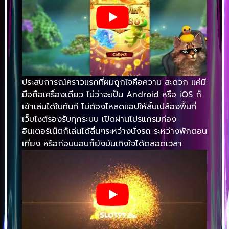
ประสบการณ์คราวแรกที่ผมถูกใจคือความ สะดวก แค่มี
มือถือเครื่องเดียว ไม่ว่าจะเป็น Android หรือ iOS ก็
เข้าเล่นได้ในทันที ไม่ต้องโหลดแอปให้สิ้นเปลืองพื้นที่
เว็บไซต์รองรับทุกระบบ เปิดผ่านโปรแกรมท่อง
อินเตอร์เน็ตก็เล่นได้ลื่นๆระหว่างนั่งรถ ระหว่างพักตอน
เที่ยง หรือก่อนนอนก็ยังบันเทิงใจได้ตลอดเวลา