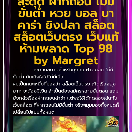
สะดุด ฝากถอน ไม่มี
ขั่นต่ำ หวย บอล บา
คาร่า ยิงปลา สล็อต
สล็อตเว็บตรง เว็บแท้
ห้ามพลาด Top 98
by Margret
เว็บสล็อต
สะดวกสบายสำหรับทุกคน ฝากถอน ไม่มี
ขั้นต่ำ บันเทิงใจได้ไม่มีเบื่อ!
ผมเป็นคนๆหนึ่งที่มองว่า สล็อตเว็บตรง เกิดเรื่องยุ่ง
ยาก จะต้องมีเงิน จำเป็นต้องสมัครหลายขั้นตอน แถม
ยังกลัวเรื่องฝากถอนล่าช้า แต่พอใช้ได้ทดลองเล่นกับ
เว็บสล็อต ที่ฝากถอนไม่มีขั้นต่ำ จริงๆมุมมองทั้งหมดก็
เปลี่ยนไปแบบทั้งหมด