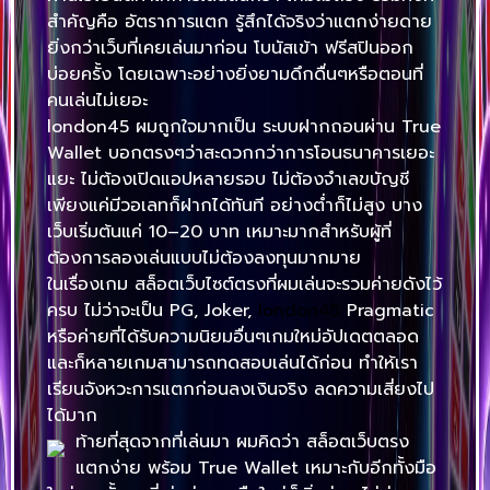
สำคัญคือ อัตราการแตก รู้สึกได้จริงว่าแตกง่ายดาย
ยิ่งกว่าเว็บที่เคยเล่นมาก่อน โบนัสเข้า ฟรีสปินออก
บ่อยครั้ง โดยเฉพาะอย่างยิ่งยามดึกดื่นๆหรือตอนที่
คนเล่นไม่เยอะ
london45 ผมถูกใจมากเป็น ระบบฝากถอนผ่าน True
Wallet บอกตรงๆว่าสะดวกกว่าการโอนธนาคารเยอะ
แยะ ไม่ต้องเปิดแอปหลายรอบ ไม่ต้องจำเลขบัญชี
เพียงแค่มีวอเลทก็ฝากได้ทันที อย่างต่ำก็ไม่สูง บาง
เว็บเริ่มต้นแค่ 10–20 บาท เหมาะมากสำหรับผู้ที่
ต้องการลองเล่นแบบไม่ต้องลงทุนมากมาย
ในเรื่องเกม สล็อตเว็บไซต์ตรงที่ผมเล่นจะรวมค่ายดังไว้
ครบ ไม่ว่าจะเป็น PG, Joker,
london45
Pragmatic
หรือค่ายที่ได้รับความนิยมอื่นๆเกมใหม่อัปเดตตลอด
และก็หลายเกมสามารถทดสอบเล่นได้ก่อน ทำให้เรา
เรียนจังหวะการแตกก่อนลงเงินจริง ลดความเสี่ยงไป
ได้มาก
ท้ายที่สุดจากที่เล่นมา ผมคิดว่า สล็อตเว็บตรง
แตกง่าย พร้อม True Wallet เหมาะกับอีกทั้งมือ