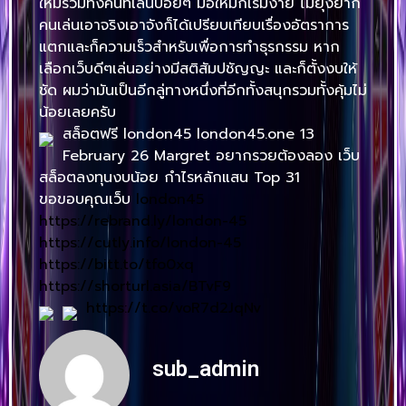
ใหม่รวมทั้งคนที่เล่นบ่อยๆ มือใหม่ก็เริ่มง่าย ไม่ยุ่งยาก
คนเล่นเอาจริงเอาจังก็ได้เปรียบเทียบเรื่องอัตราการ
แตกและก็ความเร็วสำหรับเพื่อการทำธุรกรรม หาก
เลือกเว็บดีๆเล่นอย่างมีสติสัมปชัญญะ และก็ตั้งงบให้
ชัด ผมว่ามันเป็นอีกลู่ทางหนึ่งที่อีกทั้งสนุกรวมทั้งคุ้มไม่
น้อยเลยครับ
สล็อตฟรี london45 london45.one 13
February 26 Margret อยากรวยต้องลอง เว็บ
สล็อตลงทุนงบน้อย กำไรหลักแสน Top 31
ขอขอบคุณเว็บ
london45
https://rebrand.ly/london-45
https://cutly.info/london-45
https://bitt.to/tfo0xq
https://shorturl.asia/BTvF9
https://t.co/voR7d2JqNv
sub_admin