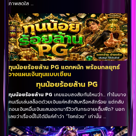
ภาพสดใส …
ทุนน้อยร้อยล้าน PG แตกหนัก พร้อมกลยุทธ์
วางแผนเงินทุนแบบเซียน
ทุนน้อยร้อยล้าน PG
ทุนน้อยร้อยล้าน PG
เคยแอบสงสัยกันไหมว่า… ทำไมบาง
คนเริ่มเล่นสล็อตด้วยเงินแค่หลักสิบหรือหลักร้อย แต่กลับ
ถอนเงินหมื่นเงินแสนออกมารีวิวกันกระจายเต็มฟีด? บอก
เลยว่าเรื่องนี้ไม่ได้มีแค่คำว่า “โชคช่วย” เท่านั้น …