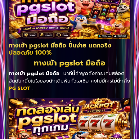
ทางเข้า pgslot มือถือ ปั่นง่าย แตกจริง
ปลอดภัย 100%
ทางเข้า pgslot มือถือ
ทางเข้า pgslot มือถือ
นาทีนี้ถ้าพูดถึงค่ายเกมสล็อต
อันดับหนึ่งในใจของนักเดิมพันทั่วเอเชีย คงไม่มีใครไม่นึกถึง
PG SLOT
…