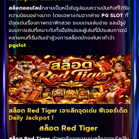
สล็อตออนไลน์
กลายเป็นหนึ่งในรูปแบบความบันเทิงที่ได้รับ
ความนิยมอย่างมาก โดยเฉพาะเกมจากค่าย
PG SLOT
ที่
มีจุดเด่นเรื่องภาพกราฟิกสวย ระบบเกมเล่นง่าย และมีรูป
แบบการเล่นที่เหมาะกับทั้งมือใหม่และผู้เล่นที่มีประสบการณ์
หลายคนที่เริ่มต้นเข้าสู่วงการสล็อตมักจะค้นหาคำว่า
pgslot
…
สล็อต Red Tiger เจาะลึกจุดเด่น ฟีเจอร์เด็ด
Daily Jackpot !
สล็อต Red Tiger
สล็อต Red Tiger
ถ้าพูดถึงวงการเกมสล็อตออนไลน์ใน