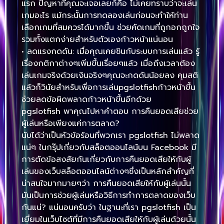
แรก ปัญหาที่คุณจะเจอเลยก็คือ ไม่เคยทราบว่าจะเล่น
เกมอะไร แม้กระนั้นการทดลองเล่นก่อนจะทำให้ท่าน
เลือกเกมที่สมควรได้มากขึ้น ช่วยคัดเกมที่ถูกอกถูกใจ
รวมทั้งแตกง่ายสำหรับตัวเองก้าวหน้าแน่นอน
• ลดแรงกดดัน: เมื่อคุณเคยชินกับระบบการเล่นแล้ว รู้
เรื่องกติกาต่างๆเพิ่มขึ้นเรื่อยๆแล้ว เมื่อถึงเวลาต้อง
เล่นเกมจริงด้วยเงินจริงๆคุณจะกดดันน้อยลง คุมสติ
แล้วก็วินัยสำหรับเพื่อการเล่นpgslotfishก้าวหน้าขึ้น
ช่วยลดข้อผิดพลาดก้าวหน้าขึ้นอีกด้วย
pgslotfish พาคุณไปหาคำตอบ การคืนยอดเสียช่วย
ผู้เล่นหรือเพียงแค่การตลาด?
นับได้ว่าเป็นหัวข้อร้อนที่พวกเรา pgslotfish ไม่พลาด
แน่ๆ ในกรุ๊ปเกี่ยวกับสล็อตออนไลน์บน Facebook มี
การตัดข้อสงสัยกันเกี่ยวกับการคืนยอดเสียให้กับผู้
เล่นของเว็บสล็อตออนไลน์ต่างๆซึ่งเป็นหลักสำคัญที่
น่าสนใจมากมายๆว่า การคืนยอดเสียให้กับผู้เล่นนั้น
มันเป็นการช่วยผู้เล่นหรือวิธีการทำการตลาดของเว็บ
กันแน่? แน่นอนครับว่า ในฐานะที่เรา pgslotfish เป็น
เยี่ยมในเว็บไซต์ที่มีการคืนยอดเสียให้กับผู้เล่นด้วยนั้น