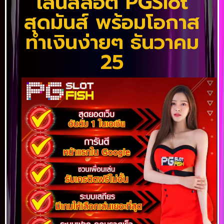
เล่นสล็อต PGSlot
สุดมันส์ พร้อมโอกาส
ทำเงินง่ายๆ ธันวาคม
25