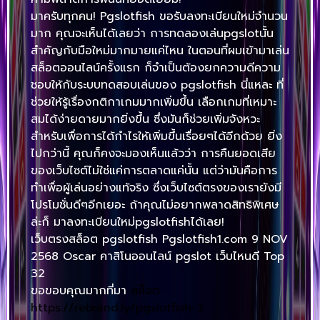
มาครับทุกคน! Pgslotfish ขอรับลงทะเบียนใหม่จำนวน
มาก คุณจะเห็นได้เลยว่า การทดลองเล่นpgslotนั้น
สำคัญกับมือใหม่มากมายแค่ไหน ในตอนที่ผมเข้ามาเล่น
สล็อตออนไลน์ครั้งแรก ก็จำเป็นต้องยกความดีความ
ชอบให้กับระบบทดสอบเล่นของ pgslotfish นี่แหละ ที่
ช่วยให้รู้เรื่องกติกาเกมมากเพิ่มขึ้น เลือกเกมที่เหมาะ
สมได้ง่ายดายมากยิ่งขึ้น ซึ่งมันก็ช่วยเพิ่มจังหวะ
สำหรับเพื่อการได้กำไรให้เพิ่มขึ้นเรื่อยๆได้อีกด้วย ยิ่ง
ไปกว่านี้ คุณก็คงจะมองเห็นแล้วว่า การคืนยอดเสีย
ของเว็บไซต์ไม่ใช่แค่การตลาดแค่นั้น แต่ว่ามันคือการ
ทำเพื่อผู้เล่นอย่างแท้จริง ซึ่งเว็บไซต์ตรงของเรายังมี
โปรโมชั่นดีๆอีกเยอะ ถ้าคุณไม่อยากพลาดสิทธิพิเศษ
ล่ะก็ มาลงทะเบียนใหม่pgslotfishได้เลย!
เว็บตรงสล็อต pgslotfish Pgslotfish1.com 9 NOV
2568 Oscar คาสิโนออนไลน์ pgslot เว็บไหนดี Top
32
ขอขอบคุณมากที่มา
สล็อต
https://rebrand.ly/pgslotfish-3