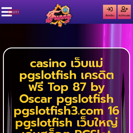
ล็อคอิน
สมัครเลย
casino เว็บแม่
pgslotfish เครดิต
ฟรี Top 87 by
Oscar pgslotfish
pgslotfish3.com 16
pgslotfish เว็บใหญ่