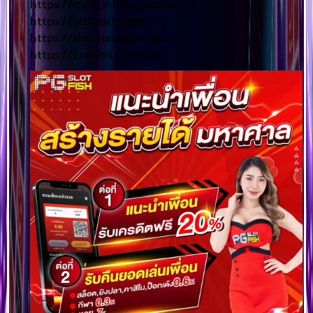
https://cutly.info/pgslotfish-3
https://bitt.to/bp8phc
https://shorturl.asia/3gtuy
https://t.co/b977nR8BgT