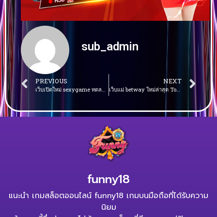
sub_admin
PREVIOUS
NEXT
เว็บเปิดใหม่ sexygame ทดลองเล่น Top 91 by Raymond เว็บแตกง่าย เล่นสล็อตยังไงให้แตกทุกวัน? รวมเทคนิคสายทำเงินจากเว็บคาสิโนอันดับ 1 24 พฤศจิกายน 25 คาสิโนออนไลน์
เว็บแม่ betway ใหม่ล่าสุด Top 15 by Ashleigh webใหญ่ สายกีฬาและคาสิโนห้ามพลาด! สมัครใหม่รับโบนัส 100% 31 November 2568 casino online
funny18
แนะนำ เกมสล็อตออนไลน์ funny18 เกมบนมือถือที่ได้รับความ
นิยม