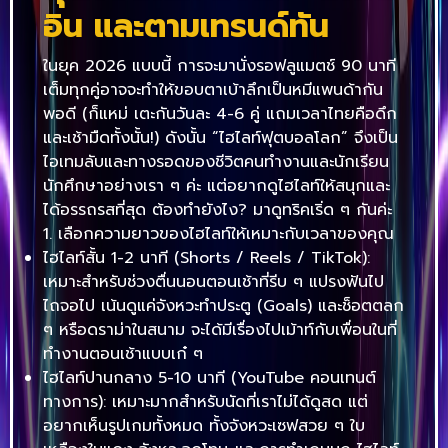
อิน และตามเทรนด์ทัน
ในยุค 2026 แบบนี้ การจะมานั่งรอฟลูแมตช์ 90 นาที
เต็มทุกคู่อาจจะทำให้ขอบตาเบ้าลึกเป็นหมีแพนด้ากัน
พอดี (ก็แหม่ เตะกันวันละ 4-6 คู่ แถมเวลาไทยคือดึก
และเช้ามืดทั้งนั้น!) ดังนั้น “ไฮไลท์ฟุตบอลโลก” จึงเป็น
ไอเทมลับและทางรอดของชีวิตคนทำงานและนักเรียน
นักศึกษาอย่างเรา ๆ ค่ะ แต่อยากดูไฮไลท์ให้สนุกและ
ได้อรรถรสที่สุด ต้องทำยังไง? มาดูทริคเริ่ด ๆ กันค่ะ
1. เลือกความยาวของไฮไลท์ให้เหมาะกับเวลาของคุณ
ไฮไลท์สั้น 1-2 นาที (Shorts / Reels / TikTok):
เหมาะสำหรับช่วงตื่นนอนตอนเช้าที่รีบ ๆ แปรงฟันไป
ไถจอไป เน้นดูแค่จังหวะทำประตู (Goals) และช็อตตลก
ๆ หรือดราม่าในสนาม จะได้มีเรื่องไปเม้าท์กับเพื่อนในที่
ทำงานตอนเช้าแบบเก๋ ๆ
ไฮไลท์ปานกลาง 5-10 นาที (YouTube คอนเทนต์
ทางการ): เหมาะมากสำหรับนัดที่เราไม่ได้ดูสด แต่
อยากเห็นรูปเกมทั้งหมด ทั้งจังหวะเซฟสวย ๆ ใบ