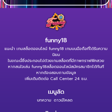
funny18
แนะนำ เกมสล็อตออนไลน์ funny18 เกมบนมือถือที่ได้รับความ
นิยม
ในขณะนี้ซึ่งประกอบไปด้วยเกมสล็อตที่มีภาพกราฟฟิคสวย
หากสนใจเล่น funny18สล็อตออนไลน์สมัครสมาชิกได้ทันที
หากต้องสอบถามข้อมูล
เพิ่มเติมติดต่อ Call Center 24 ช.ม.
เมนูลัด
บทความ
ดาวน์โหลด