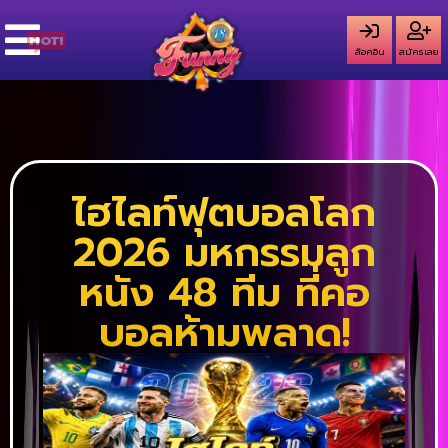
ล็อคอิน
สมัครเลย
ไฮไลท์ฟุตบอลโลก
2026 มหกรรมลูก
หนัง 48 ทีม ที่คอ
บอลห้ามพลาด!