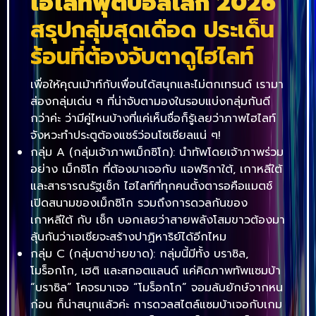
ไฮไลท์ฟุตบอลโลก 2026
สรุปกลุ่มสุดเดือด ประเด็น
ร้อนที่ต้องจับตาดูไฮไลท์
เพื่อให้คุณเม้าท์กับเพื่อนได้สนุกและไม่ตกเทรนด์ เรามา
ส่องกลุ่มเด่น ๆ ที่น่าจับตามองในรอบแบ่งกลุ่มกันดี
กว่าค่ะ ว่ามีคู่ไหนบ้างที่แค่เห็นชื่อก็รู้เลยว่าภาพไฮไลท์
จังหวะทำประตูต้องแชร์ว่อนโซเชียลแน่ ๆ!
กลุ่ม A (กลุ่มเจ้าภาพเม็กซิโก): นำทัพโดยเจ้าภาพร่วม
อย่าง เม็กซิโก ที่ต้องมาเจอกับ แอฟริกาใต้, เกาหลีใต้
และสาธารณรัฐเช็ก ไฮไลท์ที่ทุกคนตั้งตารอคือแมตช์
เปิดสนามของเม็กซิโก รวมถึงการดวลกันของ
เกาหลีใต้ กับ เช็ก บอกเลยว่าสายพลังโสมขาวต้องมา
ลุ้นกันว่าเอเชียจะสร้างปาฏิหาริย์ได้อีกไหม
กลุ่ม C (กลุ่มตาข่ายขาด): กลุ่มนี้มีทั้ง บราซิล,
โมร็อกโก, เฮติ และสกอตแลนด์ แค่คิดภาพทัพแซมบ้า
“บราซิล” โคจรมาเจอ “โมร็อกโก” จอมล้มยักษ์จากหน
ก่อน ก็น่าสนุกแล้วค่ะ การดวลสไตล์แซมบ้าเจอกับเกม