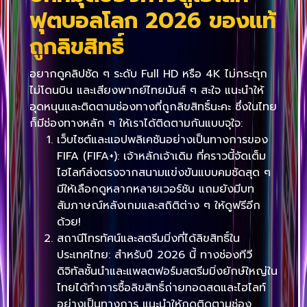
ฟุตบอลโลก 2026 ของแท้
ถูกลิขสิทธิ์
อยากดูคลิปชัด ๆ ระดับ Full HD หรือ 4K ไม่กระตุก
ไม่โดนบิน และเสียงพากย์ไทยมันส์ ๆ สะใจ แนะนำให้
อุดหนุนและติดตามช่องทางที่ถูกลิขสิทธิ์นะคะ ซึ่งในไทย
ก็มีช่องทางหลัก ๆ ให้เราได้ติดตามกันแบบจุใจ:
เว็บไซต์และแอปพลิเคชันอย่างเป็นทางการของ
FIFA (FIFA+): เจ้าหลักเจ้าเดิม ที่คราวนี้จัดเต็ม
ไฮไลท์ส่งตรงจากสนามแข่งขันแบบคมชัดสุด ๆ
มีให้เลือกดูหลากหลายเวอร์ชัน แถมยังมีบท
สัมภาษณ์หลังเกมและสถิติต่าง ๆ ให้ดูฟรีอีก
ด้วย!
สถานีโทรทัศน์และสตรีมมิ่งที่ได้ลิขสิทธิ์ใน
ประเทศไทย: สำหรับปี 2026 นี้ ทางช่องทีวี
ดิจิทัลชั้นนำและแพลตฟอร์มสตรีมมิ่งยักษ์ใหญ่ใน
ไทยได้ทำการซื้อลิขสิทธิ์ถ่ายทอดสดและไฮไลท์
อย่างเป็นทางการ แนะนำให้กดติดตามช่อง