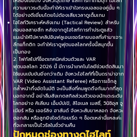
เหลืองใบแดง จังหวะจุดโทษ และการทำเกมบุก ไฮไลท์
ความยาวระดับนี้จะทำให้เราเข้าใจทรงบอลของคู่นั้น ๆ
ได้อย่างดีเยี่ยมโดยไม่ต้องเสียเวลาดูเต็มเกม
ไฮไลท์วิเคราะห์หลังเกม (Tactical Review): สำหรับ
คอบอลสายลึก หลังจากดูไฮไลท์การทำประตูแล้ว
แนะนำให้ไปหาคลิปอินฟลูเอนเซอร์สายบอลที่เค้ามาเจาะ
ลึกแท็กติก จะทำให้เราดูฟุตบอลโลกครั้งนี้สนุกขึ้น
เป็นกอง
2. โฟกัสไปที่ช็อตเทคนิคส่วนตัวและ VAR
ฟุตบอลโลก 2026 นี้ มีการนำเทคโนโลยีช่วยตัดสินมา
ใช้แบบเข้มข้นยิ่งกว่าเดิม จังหวะไฮไลท์ที่เป็นดราม่าจาก
VAR (Video Assistant Referee) หรือการเช็กลู
กล้ำหน้ากึ่งอัตโนมัติ จะเป็นสิ่งที่คนพูดถึงกันมากที่สุด
นอกจากนี้ อย่าลืมสังเกตสกิลส่วนตัวของนักเตะระดับ
โลกอย่าง คิเลียน เอ็มบัปเป้, ลิโอเนล เมสซี่, วินิซิอุส จู
เนียร์ หรือ เออร์ลิง ฮาลันด์ จังหวะสับขาหลอก จังหวะ
ตอกส้น หรือลูกยิงไซด์ก้อยเริ่ด ๆ ช็อตเหล่านี้แหละค่ะ
ที่จะกลายเป็นไวรัลในชั่วข้ามคืน
ปักหมุดช่องทางดูไฮไลท์