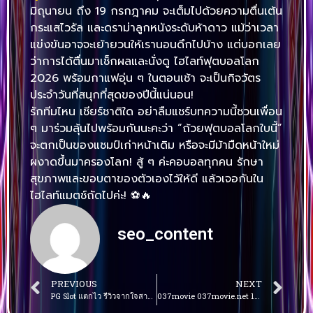
มิถุนายน ถึง 19 กรกฎาคม จะเต็มไปด้วยความตื่นเต้น
กระแสไวรัล และดราม่าลูกหนังระดับห้าดาว แม้ว่าเวลา
แข่งขันอาจจะเย้ายวนให้เรานอนดึกไปบ้าง แต่บอกเลย
ว่าการได้ตื่นมาเช็กผลและนั่งดู ไฮไลท์ฟุตบอลโลก
2026 พร้อมกาแฟอุ่น ๆ ในตอนเช้า จะเป็นกิจวัตร
ประจำวันที่สนุกที่สุดของปีนี้แน่นอน!
รักทีมไหน เชียร์ชาติใด อย่าลืมแชร์บทความนี้ชวนเพื่อน
ๆ มาร่วมลุ้นไปพร้อมกันนะคะว่า “ถ้วยฟุตบอลโลกใบนี้”
จะตกเป็นของแชมป์เก่าหน้าเดิม หรือจะมีม้ามืดหน้าใหม่
ผงาดขึ้นมาครองโลก! สู้ ๆ ค่ะคอบอลทุกคน รักษา
สุขภาพและขอบตาของตัวเองไว้ให้ดี แล้วเจอกันใน
ไฮไลท์แมตช์ถัดไปค่ะ! ⚽🔥
seo_content
PREVIOUS
NEXT
PG Slot แตกไว รีวิวจากใจสายปั่น! สปินยังไงให้โบนัสแตกยับ
037movie 037movie.net 10 June 2026 ดูหนัง บอลสด การ์ตูน ซีรีย์ หนังฮิต ครบที่เว็บเดียว หนังชนโรง Full HD ครบทุกแนว แฟนตาซี ตลก แอคชั่น โรแมนติก 037movie ไม่สะดุดให้กวนใจ ชมได้เพลินๆ Top 43 by Gerard