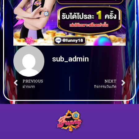
sub_admin
PREVIOUS
NEXT
ฝากแรก
กิจกรรมวันเกิด