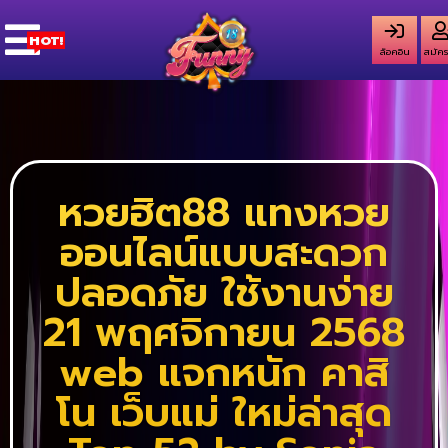
ล็อคอิน
สมัค
หวยฮิต88 แทงหวย
ออนไลน์แบบสะดวก
ปลอดภัย ใช้งานง่าย
21 พฤศจิกายน 2568
web แจกหนัก คาสิ
โน เว็บแม่ ใหม่ล่าสุด