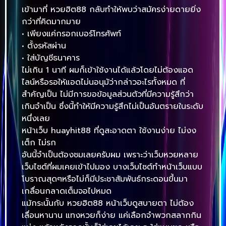
เข้ามาที่ หวยฮิต88 กลับทำให้พบว่าสมัครง่ายดายยิ่ง
กว่าที่คิดมากมาย
• เพียงแค่กรอกเบอร์โทรศัพท์
• ตั้งรหัสผ่าน
• ใส่บัญชีธนาคาร
ไม่เกิน 1 นาที ผมก็เข้าใช้งานได้แล้วโดยไม่ต้องแอด
ไลน์หรือรอให้แอดไม่นอนุมัว่ากล่าวอะไรทั้งหมด ที่
สำคัญเป็น ไม่มีการขอข้อมูลส่วนตัวที่มีความรู้สึกว่า
เกินจำเป็น ซึ่งนี้ทำให้มีความรู้สึกไม่เป็นอันตรายในระดับ
หนึ่งเลย
หน้าเว็บ huayhit88 ที่ดูสะอาดตา ใช้งานง่าย ไม่งง
เต็ก ไม่รก
อันนี้จำเป็นต้องชมเลยครับผม เพราะว่าเว็บหวยหลาย
เว็บไซต์ที่ผมเคยเข้าไปมอง บางเว็บไซต์ทำหน้าเว็บแบบ
โบราณสุดๆหรือไม่ก็มีประชาสัมพันธ์กระดอนขึ้นมา
เกลื่อนกลาดเต็มจอไปหมด
แม้กระนั้นกับ หวยฮิต88 หน้าเว็บดูสบายตา ไม่ต้อง
เลื่อนหานาน แทงหวยก็ง่าย แค่เลือกจำพวกสลากกิน