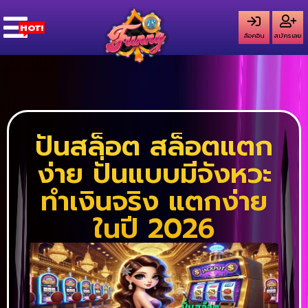
ล็อคอิน
สมัครเลย
ปั่นสล็อต สล็อตแตก
ง่าย ปั่นแบบมีจังหวะ
ทำเงินจริง แตกง่าย
ในปี 2026