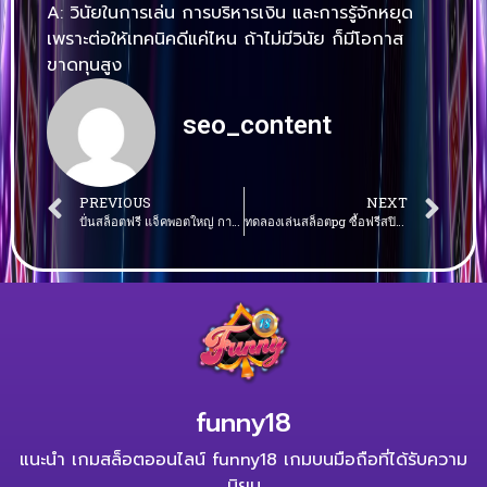
A: วินัยในการเล่น การบริหารเงิน และการรู้จักหยุด
เพราะต่อให้เทคนิคดีแค่ไหน ถ้าไม่มีวินัย ก็มีโอกาส
ขาดทุนสูง
seo_content
PREVIOUS
NEXT
ปั่นสล็อตฟรี แจ็คพอตใหญ่ การลองเล่นแบบฟรี สล็อตฟรี แตกง่าย
ทดลองเล่นสล็อตpg ซื้อฟรีสปิน มีทั้งรอบปังและรอบพัง
funny18
แนะนำ เกมสล็อตออนไลน์ funny18 เกมบนมือถือที่ได้รับความ
นิยม