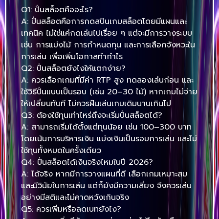
Q1: ปั่นสล็อตคืออะไร?
A: ปั่นสล็อตคือการกดสปินเกมสล็อตโดยมีแผนและ
เทคนิค ไม่ใช่แค่กดเล่นไปเรื่อย ๆ แต่จะมีการวางระบบ
เช่น การแบ่งไม้ การกำหนดทุน และการเลือกจังหวะใน
การเล่น เพื่อเพิ่มโอกาสทำกำไร
Q2: ปั่นสล็อตยังไงให้แตกง่าย?
A: ควรเลือกเกมที่มีค่า RTP สูง ทดลองเล่นก่อน และ
ใช้วิธีปั่นแบบเป็นรอบ (เช่น 20–30 ไม้) หากเกมไม่จ่าย
ให้เปลี่ยนทันที ไม่ควรฝืนเล่นเกมเดิมนานเกินไป
Q3: ต้องใช้ทุนเท่าไหร่ถึงจะเริ่มปั่นสล็อตได้?
A: สามารถเริ่มได้ตั้งแต่ทุนน้อย เช่น 100–300 บาท
โดยเน้นการบริหารเงิน แบ่งเงินเป็นรอบการเล่น และไม่
ใช้ทุนทั้งหมดในครั้งเดียว
Q4: ปั่นสล็อตได้เงินจริงไหมในปี 2026?
A: ได้จริง หากมีการวางแผนที่ดี เลือกเกมเหมาะสม
และมีวินัยในการเล่น แต่ก็ยังมีความเสี่ยง จึงควรเล่น
อย่างมีสติและไม่คาดหวังเกินจริง
Q5: ควรเพิ่มหรือลดเบทยังไง?