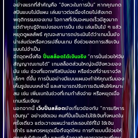
อย่างแรกที่สำคัญคือ “จังหวะในการปั่น” หากคุณกด
สปินแบบไม่มีแผน เล่นยาวต่อเนื่องโดยไม่สังเกต
พฤติกรรมของเกม โอกาสที่เงินจะหมดเร็วมีสูงมาก
แต่ถ้าคุณรู้จักแบ่งรอบการปั่น เช่น เล่นเป็นไม้ ๆ แล้ว
หยุดดูผลลัพธ์ คุณจะสามารถประเมินได้ว่าเกมนั้นยัง
น่าเล่นต่อหรือควรเปลี่ยนเกม ซึ่งช่วยลดการเสียเงิน
แบบไม่จำเป็น
อีกจุดหนึ่งคือ
ปั่นสล็อตได้เงินจริง
“การปั่นช่วยให้จับ
สัญญาณเกมได้” เกมสล็อตส่วนใหญ่จะมีจังหวะของ
มัน เช่น ช่วงที่แจกฟรีสปินบ่อย หรือช่วงที่จ่ายรางวัล
เล็กๆ ถี่ขึ้น การปั่นอย่างมีแบบแผนจะทำให้คุณเริ่มมอง
เห็นรูปแบบเหล่านี้ และสามารถปรับการเดิมพันให้เหมาะ
สม เช่น เพิ่มเบทในช่วงที่เกมกำลังจ่าย หรือหยุดเมื่อ
เกมเริ่มเงียบ
นอกจากนี้
เว็บปั่นสล็อต
ยังเกี่ยวข้องกับ “การบริหาร
เงินทุน” อย่างชัดเจน คนที่ปั่นเป็นจะไม่ใช้เงินทั้งหมดใน
ครั้งเดียว แต่จะวางแผนว่าแต่ละรอบใช้กี่ไม้ ใช้เงิน
เท่าไร และควรหยุดเมื่อถึงจุดไหน การทำแบบนี้ช่วยให้
คุณเล่นได้นานขึ้น และเพิ่มโอกาสในการเจอรอบที่เกม