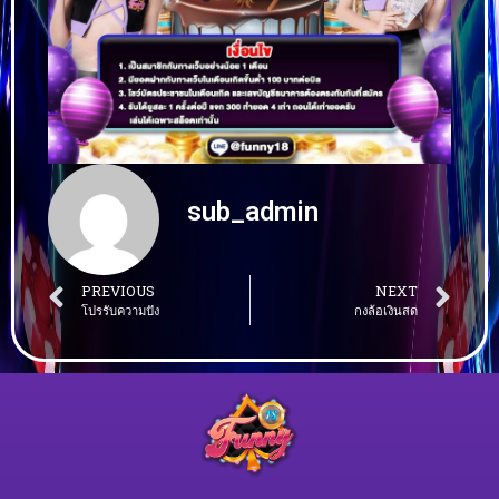
sub_admin
PREVIOUS
NEXT
โปรรับความปัง
กงล้อเงินสด